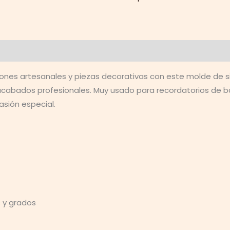
Velas
de
Recordatorio,
Resina,
Jabones
o
ones artesanales y piezas decorativas con este molde de sil
Yeso
 acabados profesionales. Muy usado para recordatorios de b
-
asión especial.
9
x
6
cm
cantidad
 y grados