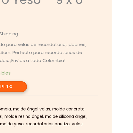
 Shipping
do para velas de recordatorio, jabones,
,3cm. Perfecto para recordatorios de
dos. ¡Envíos a todo Colombia!
nibles
RRITO
ombia
,
molde ángel velas
,
molde concreto
el
,
molde resina ángel
,
molde silicona ángel
,
,
molde yeso
,
recordatorios bautizo
,
velas