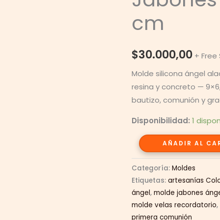
cm
$
30.000,00
+ Free
Molde silicona ángel ala
resina y concreto — 9×6
bautizo, comunión y gra
Disponibilidad:
1 dispo
Molde
AÑADIR AL CA
de
Silicona
Categoría:
Moldes
Ángel
Etiquetas:
artesanías Col
ángel
,
molde jabones áng
Alado
molde velas recordatorio
para
primera comunión