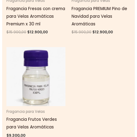
Fragancia para Velas
Fragancia para Velas
Fragancia Fresas con crema
Fragancia PREMIUM Pino de
para Velas Aromáticas
Navidad para Velas
Premium x 30 ml
Aromáticas
Original
Current
Original
Current
$
15.900,00
$
12.900,00
$
15.900,00
$
12.900,00
price
price
price
price
was:
is:
was:
is:
$15.900,00.
$12.900,00.
$15.900,00.
$12.900,00.
Fragancia para Velas
Fragancia Frutos Verdes
para Velas Aromáticas
$
9.300,00