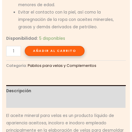
menores de edad.
Evitar el contacto con la piel, así como la
impregnación de la ropa con aceites minerales,
grasas y demás derivados de petróleo.
Disponibilidad:
5 disponibles
Aceite
AÑADIR AL CARRITO
Mineral
para
Categoría:
Pabilos para velas y Complementos
Velas
de
Molde
Descripción
120
ml
Valoraciones (0)
(No
El aceite mineral para velas es un producto líquido de
Comestible)
apariencia aceitosa, incoloro e inodoro empleado
cantidad
principalmente en la elaboración de velas para desmoldar