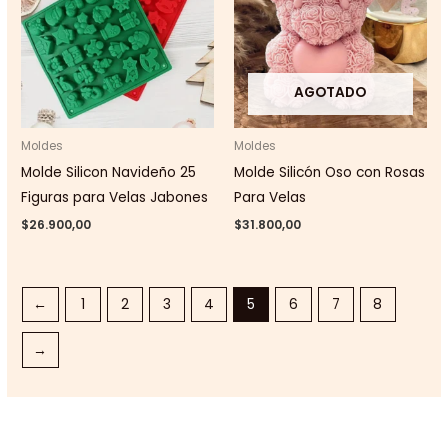
AGOTADO
Moldes
Moldes
Molde Silicon Navideño 25
Molde Silicón Oso con Rosas
Figuras para Velas Jabones
Para Velas
$
26.900,00
$
31.800,00
←
1
2
3
4
5
6
7
8
→