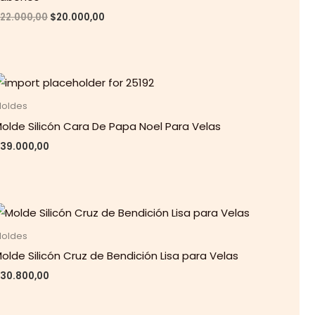
Original
Current
22.000,00
$
20.000,00
price
price
was:
is:
$22.000,00.
$20.000,00.
oldes
olde Silicón Cara De Papa Noel Para Velas
39.000,00
oldes
olde Silicón Cruz de Bendición Lisa para Velas
30.800,00