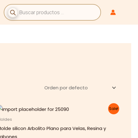
Búsqueda
De
Productos
Sale!
oldes
olde silicon Arbolito Plano para Velas, Resina y
Jabones