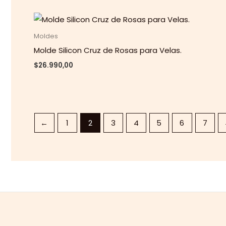
Moldes
Molde Silicon Cruz de Rosas para Velas.
$
26.990,00
←
1
2
3
4
5
6
7